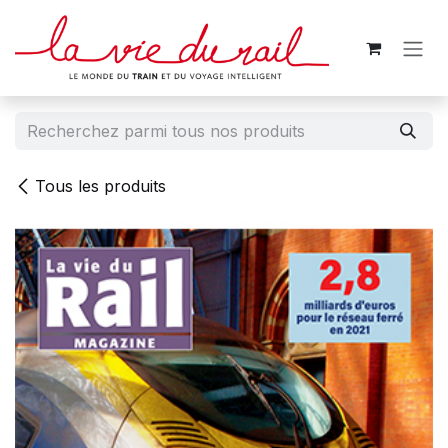
Se rendre au contenu
Tous les produits