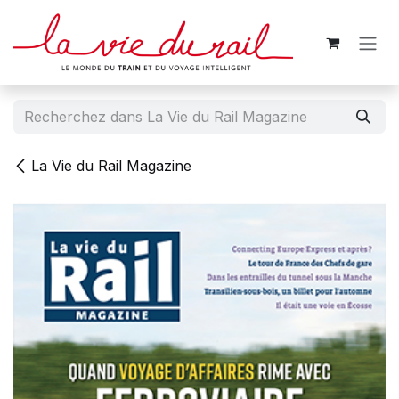
Se rendre au contenu
La Vie du Rail Magazine