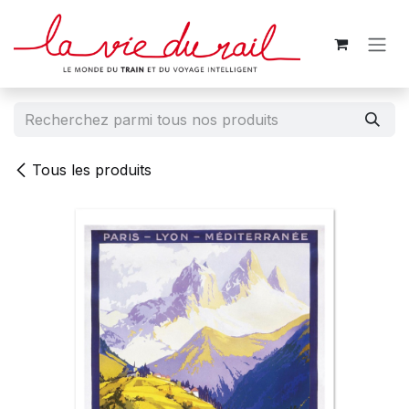
Se rendre au contenu
Tous les produits