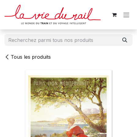
Se rendre au contenu
Tous les produits