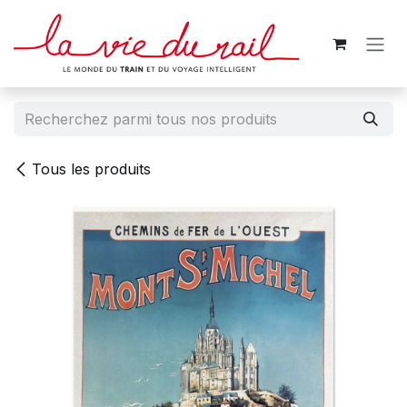
Se rendre au contenu
Tous les produits