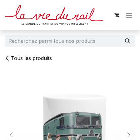
Se rendre au contenu
Tous les produits