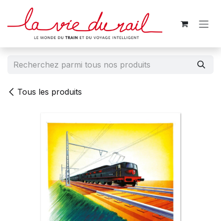
Se rendre au contenu
Tous les produits