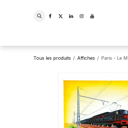
Se rendre au contenu
Accueil
Livres
Gui
Tous les produits
Affiches
Paris - Le 