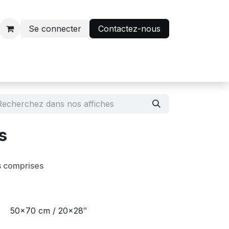
Se connecter
Contactez-nous
r
Avantage abonnés
s
s comprises
50x70 cm / 20x28″