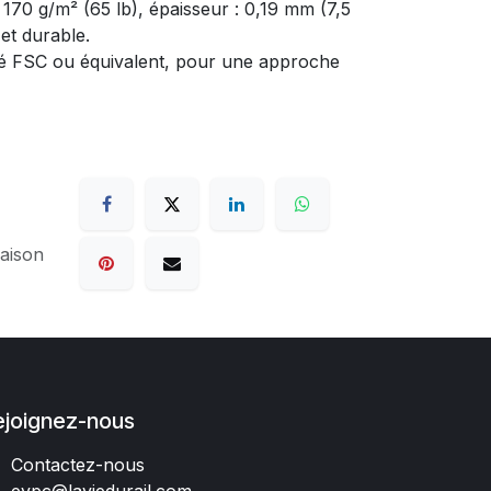
 170 g/m² (65 lb), épaisseur : 0,19 mm (7,5
t et durable.
fié FSC ou équivalent, pour une approche
raison
ejoignez-nous
Contactez-nous
evpc@laviedurail.com