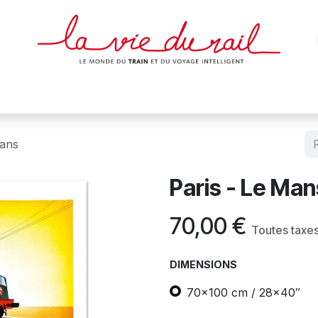
des & cartes
Affiches
Magazines
Dvds
Objets
Junio
Mans
Paris - Le Man
70,00
€
Toutes taxe
DIMENSIONS
70x100 cm / 28x40″