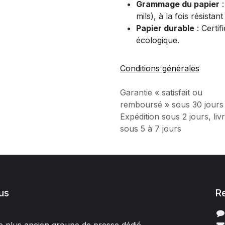
Grammage du papier
:
mils), à la fois résistan
Papier durable
: Certi
écologique.
Conditions générales
Garantie « satisfait ou
remboursé » sous 30 jours
Expédition sous 2 jours, liv
sous 5 à 7 jours
us
R
 le plus ancien groupe de presse dédié