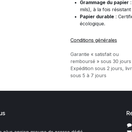
Grammage du papier
:
mils), à la fois résistan
Papier durable
: Certi
écologique.
Conditions générales
Garantie « satisfait ou
remboursé » sous 30 jours
Expédition sous 2 jours, liv
sous 5 à 7 jours
us
R
 le plus ancien groupe de presse dédié