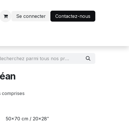
Se connecter
Contactez-nous
r
Avantage abonnés
céan
s comprises
50x70 cm / 20x28″