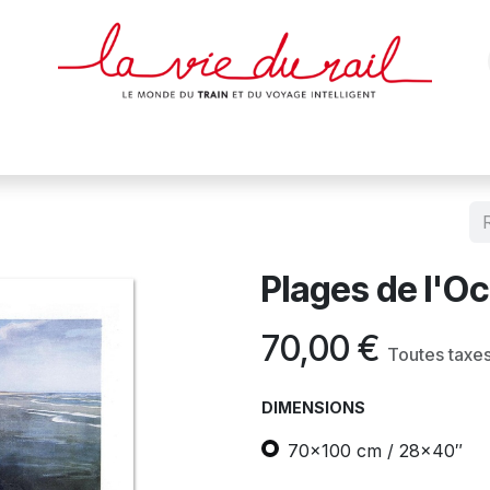
des & cartes
Affiches
Magazines
Dvds
Objets
Junio
Plages de l'O
70,00
€
Toutes taxe
DIMENSIONS
70x100 cm / 28x40″