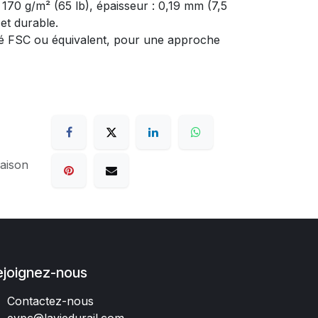
 170 g/m² (65 lb), épaisseur : 0,19 mm (7,5
t et durable.
fié FSC ou équivalent, pour une approche
raison
ejoignez-nous
Contactez-nous
evpc@laviedurail.com