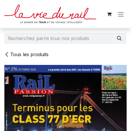
Se rendre au contenu
Tous les produits