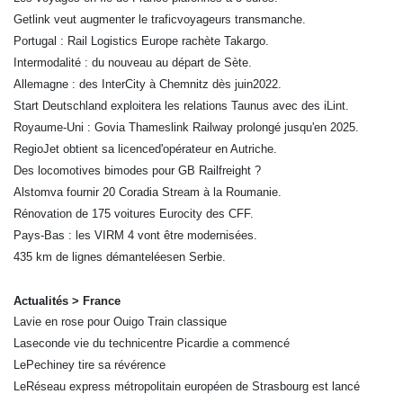
Getlink veut augmenter le traficvoyageurs transmanche.
Portugal : Rail Logistics Europe rachète Takargo.
Intermodalité : du nouveau au départ de Sète.
Allemagne : des InterCity à Chemnitz dès juin2022.
Start Deutschland exploitera les relations Taunus avec des iLint.
Royaume-Uni : Govia Thameslink Railway prolongé jusqu'en 2025.
RegioJet obtient sa licenced'opérateur en Autriche.
Des locomotives bimodes pour GB Railfreight ?
Alstomva fournir 20 Coradia Stream à la Roumanie.
Rénovation de 175 voitures Eurocity des CFF.
Pays-Bas : les VIRM 4 vont être modernisées.
435 km de lignes démanteléesen Serbie.
Actualités > France
Lavie en rose pour Ouigo Train classique
Laseconde vie du technicentre Picardie a commencé
LePechiney tire sa révérence
LeRéseau express métropolitain européen de Strasbourg est lancé