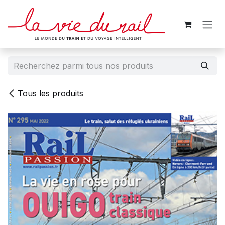
Se rendre au contenu
Tous les produits