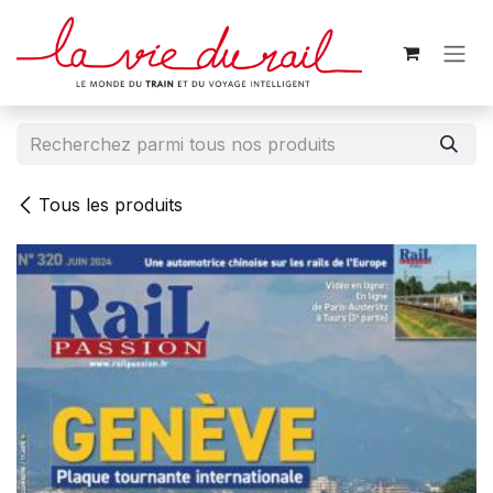
Se rendre au contenu
Tous les produits