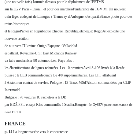
(une nouvelle fois).Journée d'essais pour le déploiement de l'ERTMS
sur la LGV Paris - Lyon... et pour des marchesd'endurance du TGV M. Un nouveau
train léger audépart de Limoges ? Tramway d'Aubagne, c'est parti.Séance photo pour des
trains historiques
et le RegioPanter en République tchèque. Républiquetchèque: RegioJet exploite une
nouvelle relation
de nuit vers l'Ukraine. Ouigo Espagne : Valladolid
est atteint. Royaume-Uni : East Midlands Railway
va faire moderniser 90 automotrices. Pays-Bas :
les électrifications de lignes relancées. Les 10 premiersAvril S-106 livrés à la Renfe.
Suisse : le LEB commandequatre Be 4/8 supplémentaires. Les CFF attribuent
à Alstom un contrat de service. Pologne : 13 Traxx MSd'Alstom commandées par CLIP
Intermodal.
Bulgarie : 76 voitures IC rachetées à la DB
par BDŽ PP... et sept Kiss commandés à Stadler.
Hongrie : le GySEV passe commande de
neuf Flirt IC.
FRANCE
p. 14
La longue marche vers la concurrence