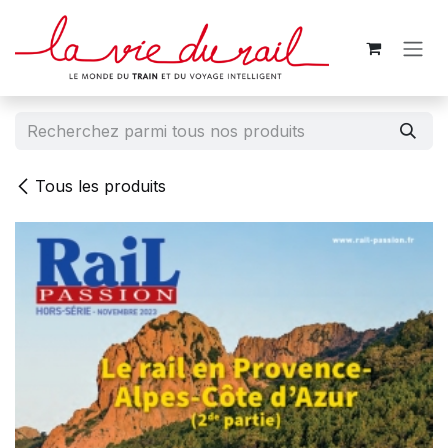
Se rendre au contenu
Tous les produits