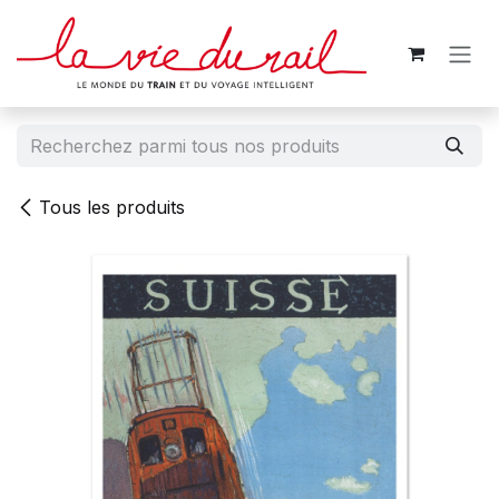
Se rendre au contenu
Tous les produits