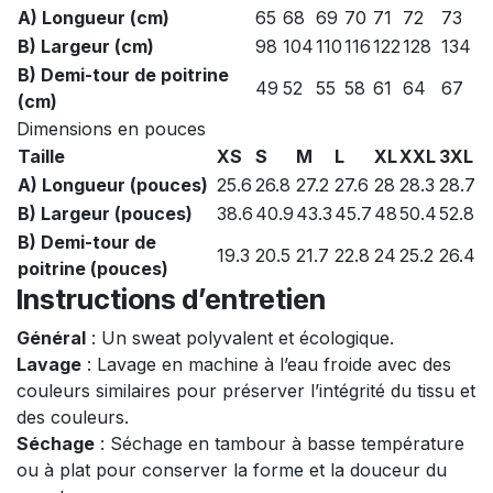
A) Longueur (cm)
65
68
69
70
71
72
73
B) Largeur (cm)
98
104
110
116
122
128
134
B) Demi-tour de poitrine
49
52
55
58
61
64
67
(cm)
Dimensions en pouces
Taille
XS
S
M
L
XL
XXL
3XL
A) Longueur (pouces)
25.6
26.8
27.2
27.6
28
28.3
28.7
B) Largeur (pouces)
38.6
40.9
43.3
45.7
48
50.4
52.8
B) Demi-tour de
19.3
20.5
21.7
22.8
24
25.2
26.4
poitrine (pouces)
Instructions d’entretien
Général
: Un sweat polyvalent et écologique.
Lavage
: Lavage en machine à l’eau froide avec des
couleurs similaires pour préserver l’intégrité du tissu et
des couleurs.
Séchage
: Séchage en tambour à basse température
ou à plat pour conserver la forme et la douceur du