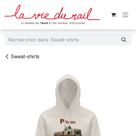
Se rendre au contenu
Sweat-shirts