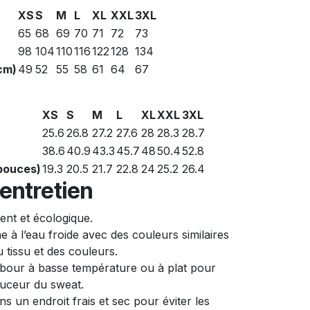
XS
S
M
L
XL
XXL
3XL
65
68
69
70
71
72
73
98
104
110
116
122
128
134
cm)
49
52
55
58
61
64
67
XS
S
M
L
XL
XXL
3XL
25.6
26.8
27.2
27.6
28
28.3
28.7
38.6
40.9
43.3
45.7
48
50.4
52.8
(pouces)
19.3
20.5
21.7
22.8
24
25.2
26.4
’entretien
ent et écologique.
 à l’eau froide avec des couleurs similaires
u tissu et des couleurs.
bour à basse température ou à plat pour
ouceur du sweat.
s un endroit frais et sec pour éviter les