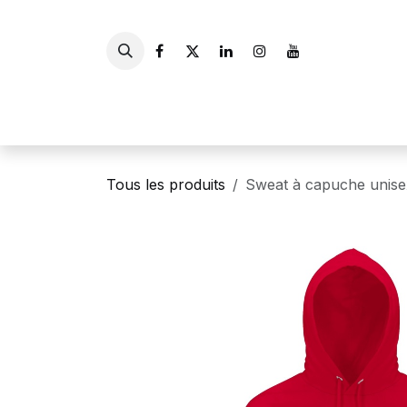
Se rendre au contenu
Accueil
Livres
Gui
Tous les produits
Sweat à capuche unise