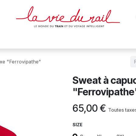
des & cartes
Affiches
Magazines
Dvds
Objets
Junio
xe "Ferrovipathe"
Sweat à capu
"Ferrovipathe
65,00
€
Toutes taxe
SIZE