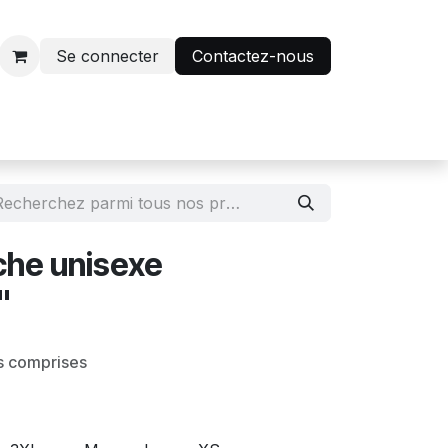
Se connecter
Contactez-nous
r
Avantage abonnés
che unisexe
"
s comprises