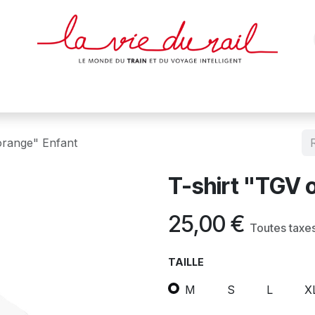
des & cartes
Affiches
Magazines
Dvds
Objets
Junio
orange" Enfant
T-shirt "TGV 
25,00
€
Toutes taxe
TAILLE
M
S
L
X