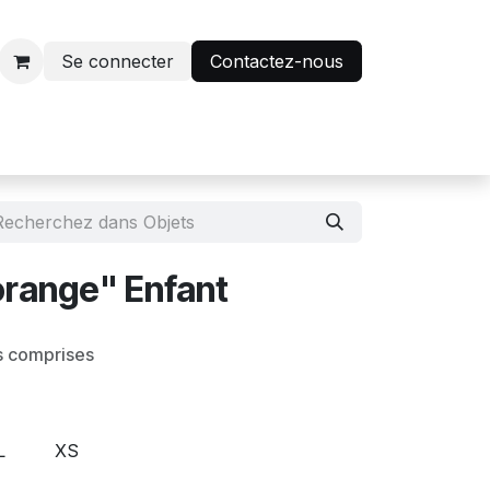
Se connecter
Contactez-nous
r
Avantage abonnés
orange" Enfant
s comprises
L
XS