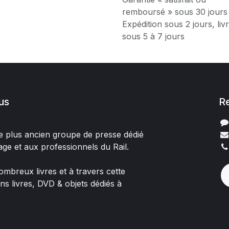
remboursé » sous 30 jours
Expédition sous 2 jours, liv
sous 5 à 7 jours
us
R
 le plus ancien groupe de presse dédié
age et aux professionnels du Rail.
mbreux livres et à travers cette
ons livres, DVD & objets dédiés à