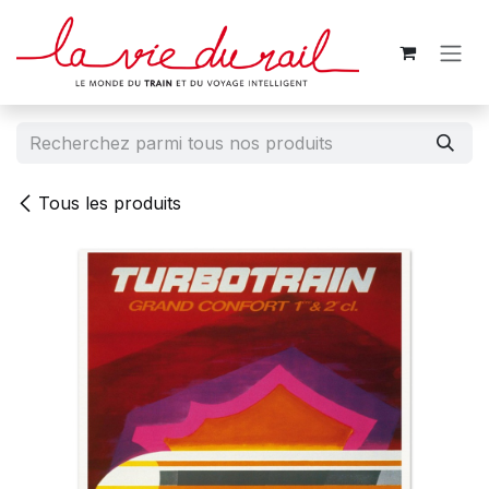
Se rendre au contenu
Tous les produits