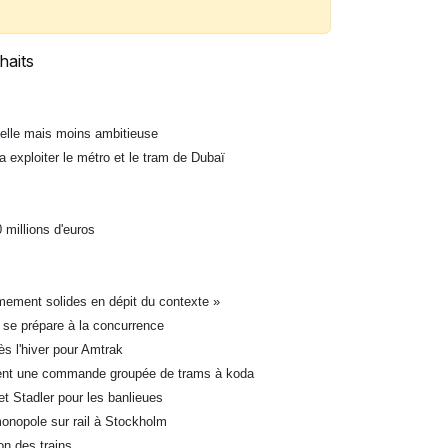
haits
uelle mais moins ambitieuse
a exploiter le métro et le tram de Dubaï
 millions d'euros
êmement solides en dépit du contexte »
 se prépare à la concurrence
ès l'hiver pour Amtrak
ssent une commande groupée de trams à koda
et Stadler pour les banlieues
onopole sur rail à Stockholm
on des trains