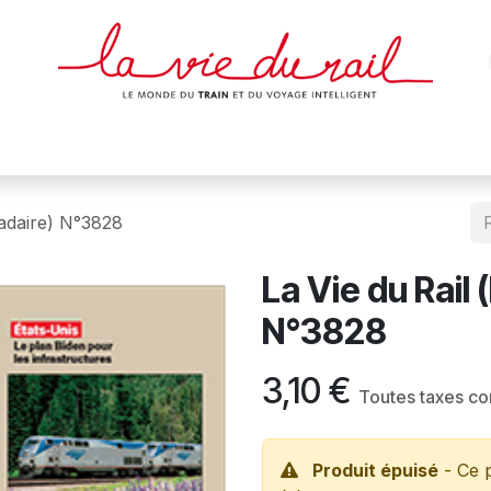
des & cartes
Affiches
Magazines
Dvds
Objets
Junio
adaire) N°3828
La Vie du Rail
N°3828
3,10
€
Toutes taxes c
Produit épuisé
- Ce p