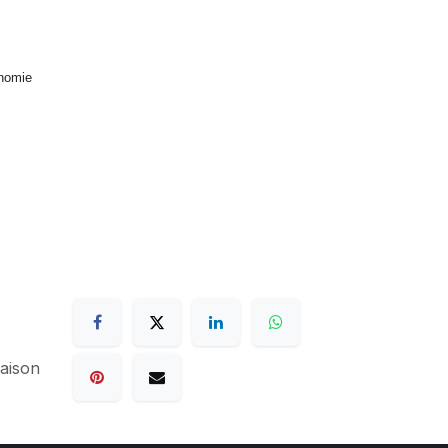
onomie
raison