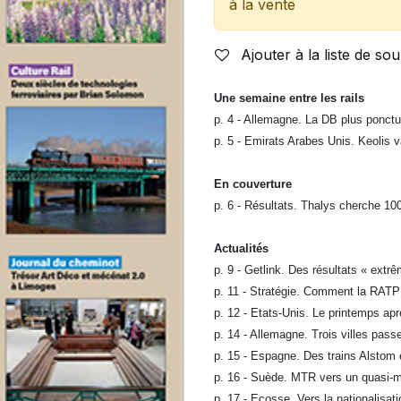
à la vente
Ajouter à la liste de sou
Une semaine entre les rails
p. 4 - Allemagne. La DB plus ponct
p. 5 - Emirats Arabes Unis. Keolis v
En couverture
p. 6 - Résultats. Thalys cherche 100
Actualités
p. 9 - Getlink. Des résultats « extr
p. 11 - Stratégie. Comment la RATP
p. 12 - Etats-Unis. Le printemps apr
p. 14 - Allemagne. Trois villes pa
p. 15 - Espagne. Des trains Alstom 
p. 16 - Suède. MTR vers un quasi-m
p. 17 - Ecosse. Vers la nationalisati