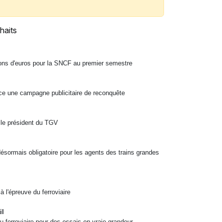
haits
ions d'euros pour la SNCF au premier semestre
e une campagne publicitaire de reconquête
, le président du TGV
désormais obligatoire pour les agents des trains
grandes
 l'épreuve du ferroviaire
il
u ferroviaire pour des essais en vraie grandeur