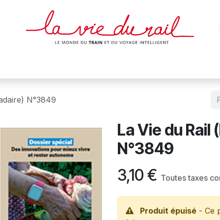
des & cartes
Affiches
Magazines
Dvds
Objets
Junio
madaire) N°3849
La Vie du Rail
N°3849
3,10
€
Toutes taxes c
Produit épuisé
- Ce p