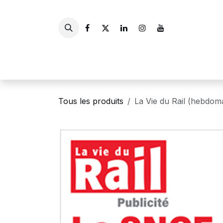
Se rendre au contenu
Accueil
Livres
Gui
Tous les produits
La Vie du Rail (hebdo