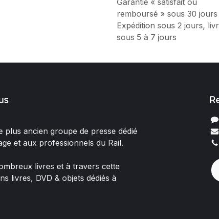
Garantie « satisfait ou
remboursé » sous 30 jours
Expédition sous 2 jours, liv
sous 5 à 7 jours
us
R
 le plus ancien groupe de presse dédié
age et aux professionnels du Rail.
mbreux livres et à travers cette
ons livres, DVD & objets dédiés à