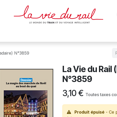
des & cartes
Affiches
Magazines
Dvds
Objets
Junio
adaire) N°3859
La Vie du Rail
N°3859
3,10
€
Toutes taxes c
Produit épuisé
- Ce p