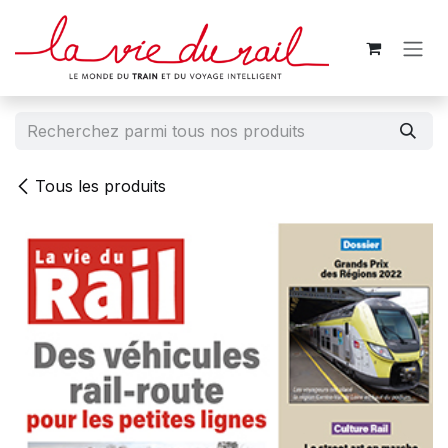
Se rendre au contenu
Tous les produits