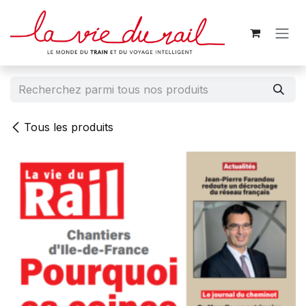
Se rendre au contenu
Tous les produits