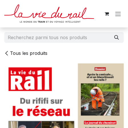
Se rendre au contenu
Tous les produits