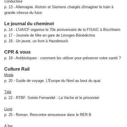
conducteur
p. 13 -
Allemagne. Alstom et Siemens chargés d'imaginer le train à
grande vitesse du futur
Le journal du cheminot
p. 14 -
L'UAICF organise le 70
e
anniversaire de la FISAIC à Bischheim
p. 17 -
Journée de fête en gare de Limoges-Bénédictins
p. 18 -
Un jeune, un livre à Hazebrouck
CPR & vous
p. 19 -
Antibiotiques : comment les utiliser pour préserver votre santé ?
Culture Rail
Mode
p. 20 -
Guide de voyage. L'Europe du Nord au bout du quai
Télé
p. 22 -
RTBF. Soirée Fernandel : La Vache et le prisonnier
Livre
p. 25 -
Roman. Rencontre amoureuse dans le RER B
A lire