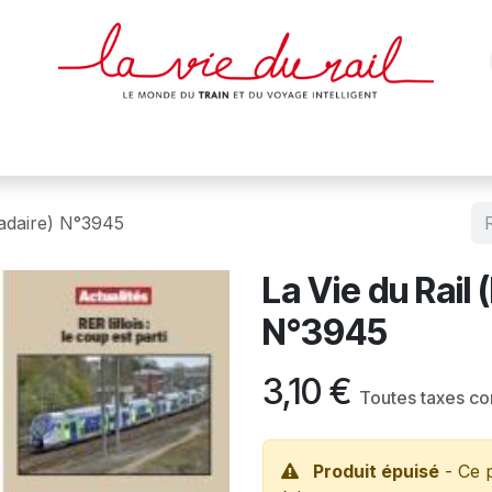
des & cartes
Affiches
Magazines
Dvds
Objets
Junio
adaire) N°3945
La Vie du Rail
N°3945
3,10
€
Toutes taxes c
Produit épuisé
- Ce p