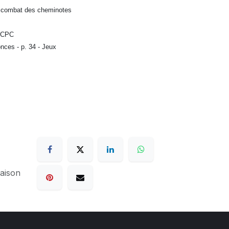
le combat des cheminotes
 BCPC
onces - p. 34 - Jeux
raison