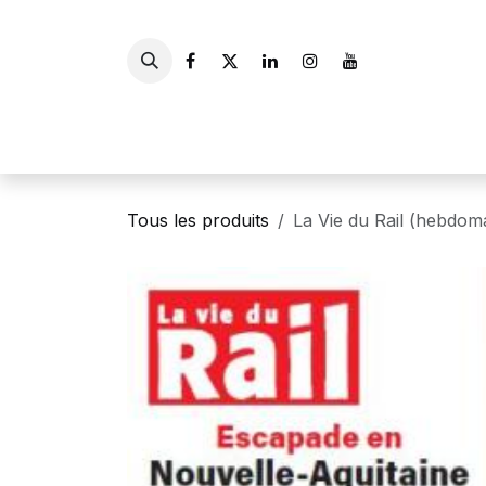
Se rendre au contenu
Accueil
Livres
Gui
Tous les produits
La Vie du Rail (hebdo