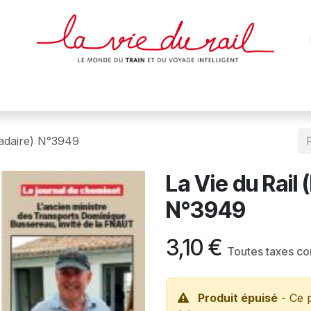
des & cartes
Affiches
Magazines
Dvds
Objets
Junio
madaire) N°3949
La Vie du Rail
N°3949
3,10
€
Toutes taxes c
Produit épuisé
- Ce p