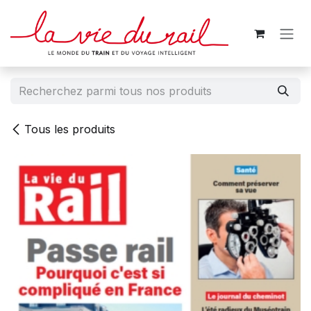
Se rendre au contenu
Tous les produits