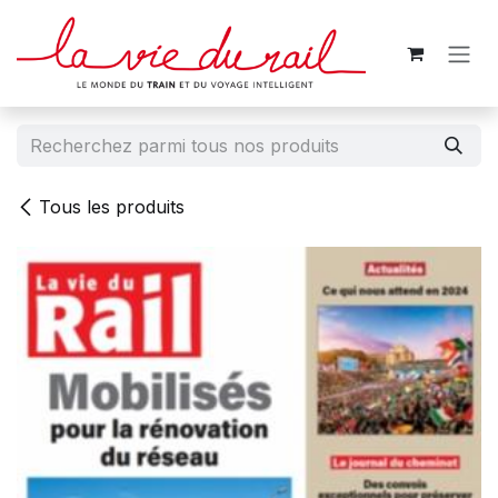
Se rendre au contenu
Tous les produits