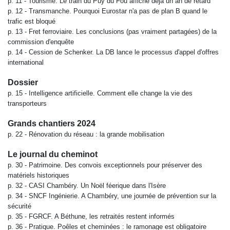
p. 11 -
Tourisme. Le train du Puy du Fou affiche déjà un an de retard
p. 12 -
Transmanche. Pourquoi Eurostar n'a pas de plan B quand le
trafic est bloqué
p. 13 -
Fret ferroviaire. Les conclusions (pas vraiment partagées) de la
commission
d'enquête
p. 14 -
Cession de Schenker. La DB lance le processus d'appel d'offres
international
Dossier
p. 15 -
Intelligence artificielle. Comment elle change la vie des
transporteurs
Grands chantiers 2024
p. 22 -
Rénovation du réseau : la grande mobilisation
Le journal du cheminot
p. 30 -
Patrimoine. Des convois exceptionnels pour préserver des
matériels historiques
p. 32 -
CASI Chambéry. Un Noël féerique dans l'Isère
p. 34 -
SNCF Ingénierie. A Chambéry, une journée de prévention sur la
sécurité
p. 35 -
FGRCF. A Béthune, les retraités restent informés
p. 36 -
Pratique. Poêles et cheminées : le ramonage est obligatoire