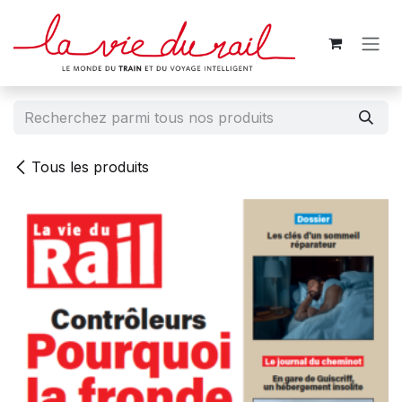
Se rendre au contenu
Tous les produits