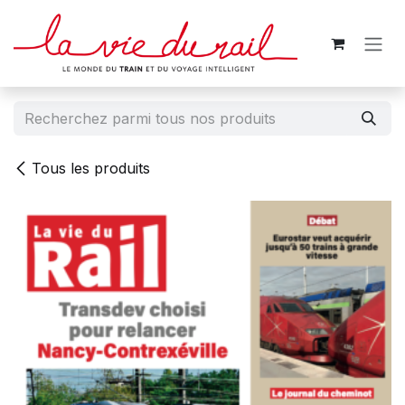
Se rendre au contenu
Tous les produits