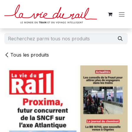
Se rendre au contenu
Tous les produits