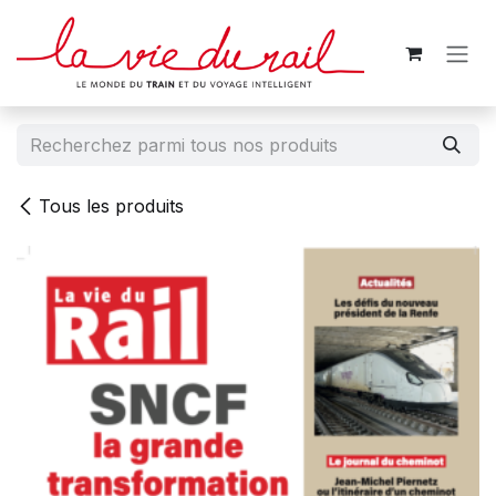
Se rendre au contenu
Tous les produits