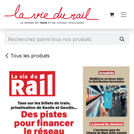
Se rendre au contenu
Tous les produits