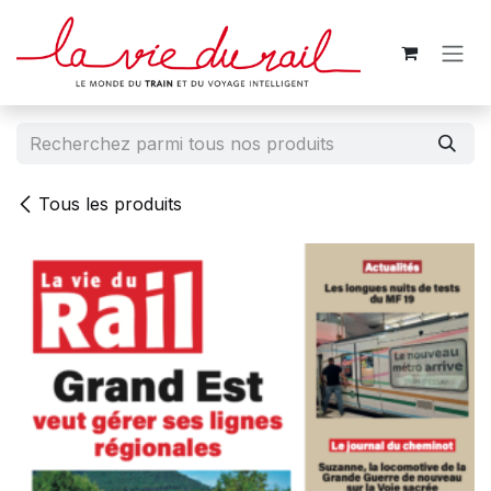
Se rendre au contenu
Tous les produits