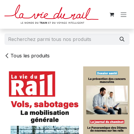
Se rendre au contenu
Tous les produits