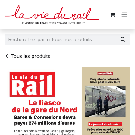
Se rendre au contenu
Tous les produits