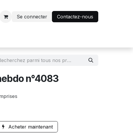
Se connecter
Contactez-nous
r
Avantage abonnés
l hebdo n°4083
omprises
Acheter maintenant