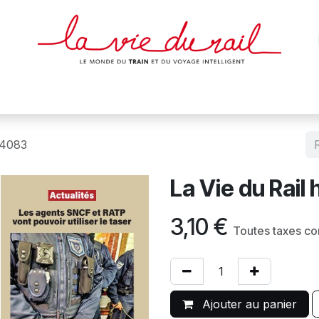
des & cartes
Affiches
Magazines
Dvds
Objets
Junio
°4083
La Vie du Rai
3,10
€
Toutes taxes c
Ajouter au panier