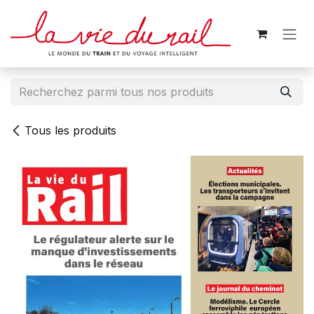
Se rendre au contenu
Tous les produits