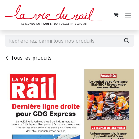
Se rendre au contenu
Tous les produits