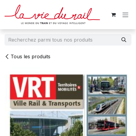
Se rendre au contenu
Tous les produits