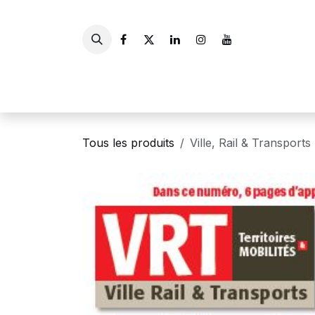
Se rendre au contenu
Accueil
Livres
Gui
Tous les produits
Ville, Rail & Transport