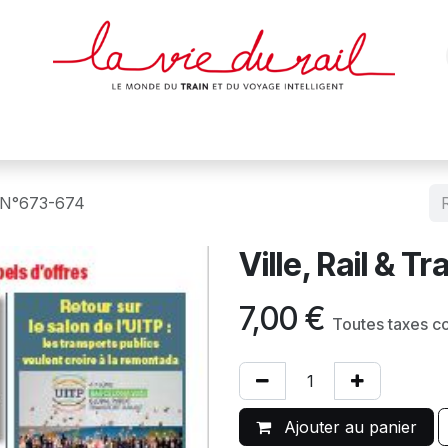
des & cartes
Affiches
Magazines
Dvds
Objets
Junio
s N°673-674
Ville, Rail & 
7,00
€
Toutes taxes c
Ajouter au panier