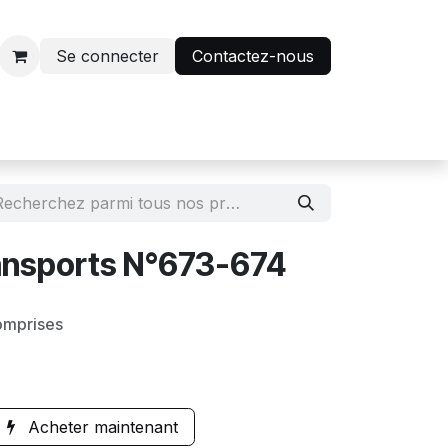
Se connecter
Contactez-nous
r
Avantage abonnés
Transports N°673-674
omprises
Acheter maintenant