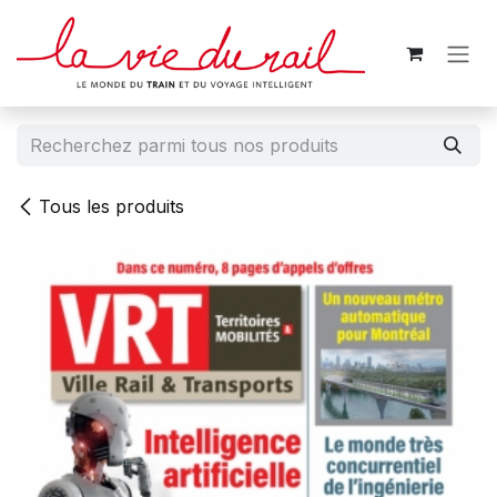
Se rendre au contenu
Tous les produits