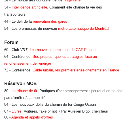
24 - Le monde très concurrentiel de
l'ingénierie
34 -
Intelligence artificielle
.
Comment elle change
la vie des
transporteurs
44 -
Le défi de la
rénovation des gares
54 - Les promesses du nouveau
métro automatique de Montréal
Forum
60 - Club
VRT
.
Les nouvelles ambitions de CAF France
64 - Conférence.
Bus propres, quelles stratégies face au
renchérissement de l'énergie
72 - Conférence.
Câble urbain, les premiers enseignements en France
Réservoir MOB
80 -
La tribune de 6t.
Pratiques d'accompagnement : pourquoi on ne doit
pas s'arrêter à la mobilité
84 - Les nouveaux défis du chemin de fer Congo-Océan
87 -
Livres.
Voitures, fake or not ? Par Aurélien Bigo, chercheur
88 -
Agenda et appels d'offres