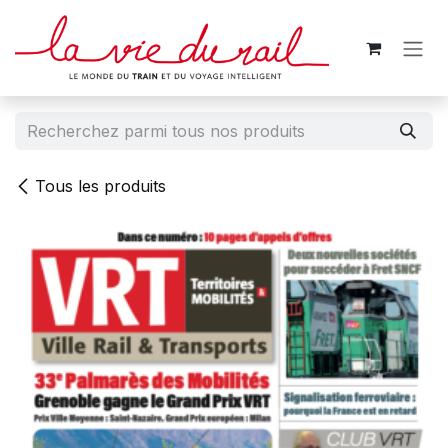
Se rendre au contenu
Tous les produits