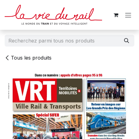
Se rendre au contenu
Tous les produits