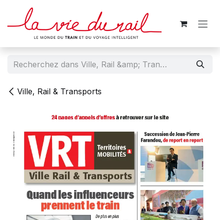
Se rendre au contenu
Ville, Rail & Transports