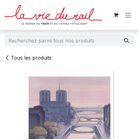
Se rendre au contenu
Tous les produits