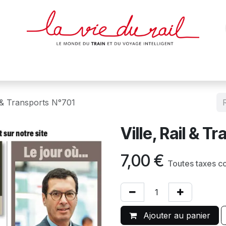
des & cartes
Affiches
Magazines
Dvds
Objets
Junio
l & Transports N°701
Ville, Rail & T
7,00
€
Toutes taxes c
Ajouter au panier