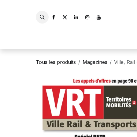
Se rendre au contenu
Accueil
Livres
Gui
Tous les produits
Magazines
Ville, Rai