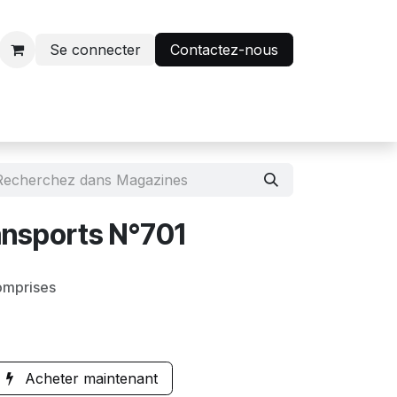
Se connecter
Contactez-nous
r
Avantage abonnés
ransports N°701
omprises
Acheter maintenant