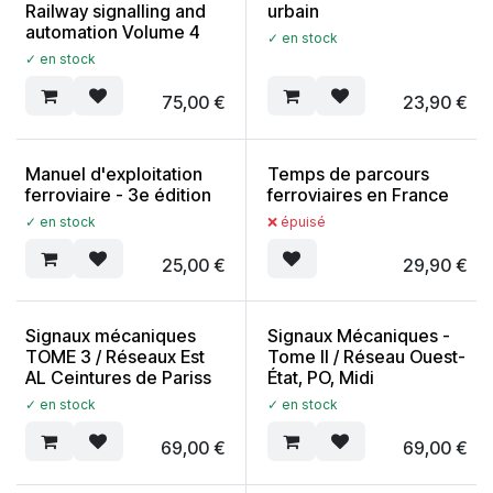
Railway signalling and
urbain
automation Volume 4
✓ en stock
✓ en stock
75,00
€
23,90
€
Manuel d'exploitation
Temps de parcours
ferroviaire - 3e édition
ferroviaires en France
✓ en stock
❌ épuisé
25,00
€
29,90
€
Signaux mécaniques
Signaux Mécaniques -
TOME 3 / Réseaux Est
Tome II / Réseau Ouest-
AL Ceintures de Pariss
État, PO, Midi
✓ en stock
✓ en stock
69,00
€
69,00
€